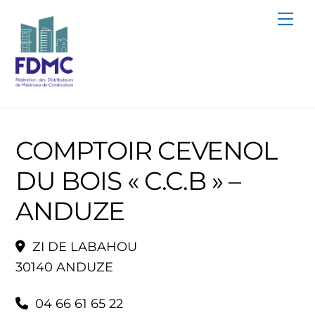
Skip
Me
to
content
COMPTOIR CEVENOL
DU BOIS « C.C.B » –
ANDUZE
ZI DE LABAHOU
30140 ANDUZE
04 66 61 65 22