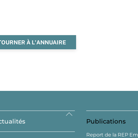
TOURNER À L'ANNUAIRE
Back
ctualités
Publications
To
Top
Report de la REP Em