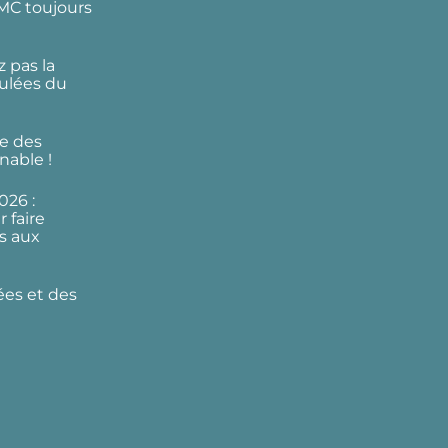
DMC toujours
 pas la
ulées du
e des
nable !
026 :
 faire
s aux
ées et des