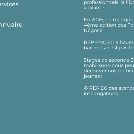
professionnels, la F
ervices
vigilante
En 2026, ne manquez
nnuaire
4ème édition des Fo
Négoce
REP PMCB : La hauss
barèmes n’est pas te
Stages de seconde 2
mobilisons-nous pour
découvrir nos métier
jeunes !
♻️ REP 2.0 des avanc
interrogations