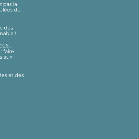
 pas la
ulées du
e des
nable !
026 :
 faire
s aux
ées et des