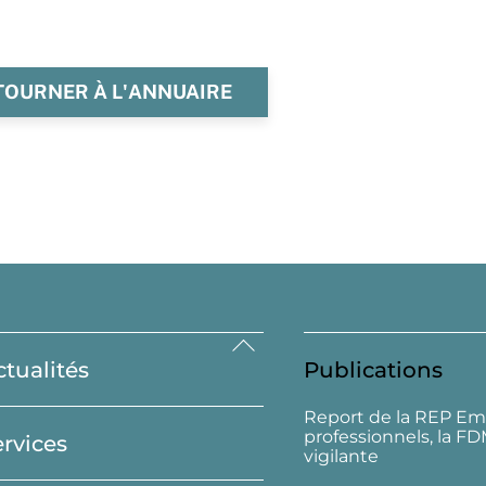
TOURNER À L'ANNUAIRE
Back
ctualités
Publications
To
Top
Report de la REP Em
professionnels, la F
ervices
vigilante