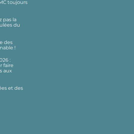
DMC toujours
 pas la
ulées du
e des
nable !
026 :
 faire
s aux
ées et des