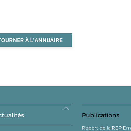
TOURNER À L'ANNUAIRE
Back
ctualités
Publications
To
Top
Report de la REP Em