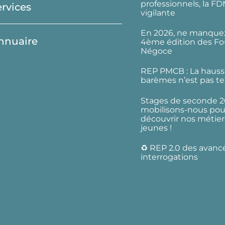
professionnels, la F
ervices
vigilante
En 2026, ne manquez
nnuaire
4ème édition des Fo
Négoce
REP PMCB : La hauss
barèmes n’est pas te
Stages de seconde 2
mobilisons-nous pour
découvrir nos métier
jeunes !
♻️ REP 2.0 des avanc
interrogations