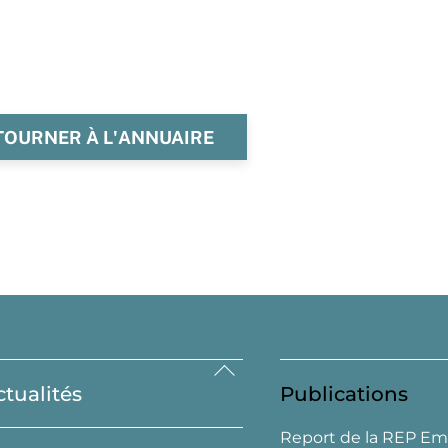
TOURNER À L'ANNUAIRE
Back
ctualités
Publications
To
Top
Report de la REP Em