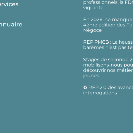
professionnels, la F
ervices
vigilante
En 2026, ne manquez
nnuaire
4ème édition des Fo
Négoce
REP PMCB : La hauss
barèmes n’est pas te
Stages de seconde 2
mobilisons-nous pour
découvrir nos métier
jeunes !
♻️ REP 2.0 des avanc
interrogations