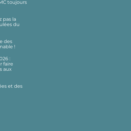
DMC toujours
 pas la
ulées du
e des
nable !
026 :
 faire
s aux
ées et des