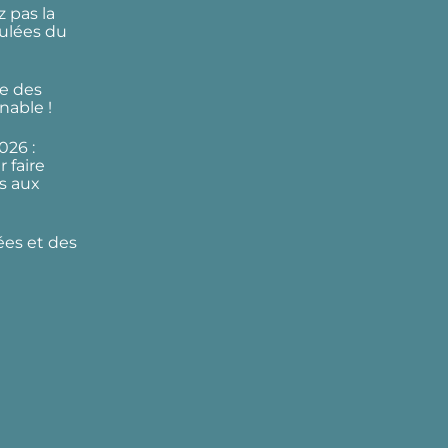
 pas la
ulées du
e des
nable !
026 :
 faire
s aux
ées et des