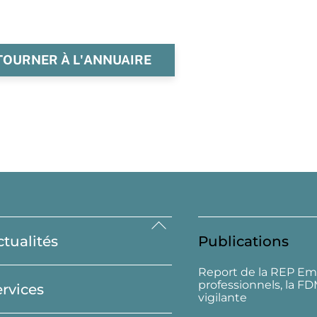
TOURNER À L'ANNUAIRE
Back
ctualités
Publications
To
Top
Report de la REP Em
professionnels, la F
ervices
vigilante