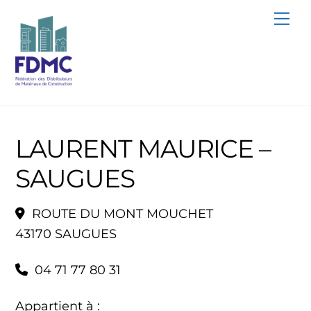
Skip
Me
to
content
LAURENT MAURICE –
SAUGUES
ROUTE DU MONT MOUCHET
43170 SAUGUES
04 71 77 80 31
Appartient à :