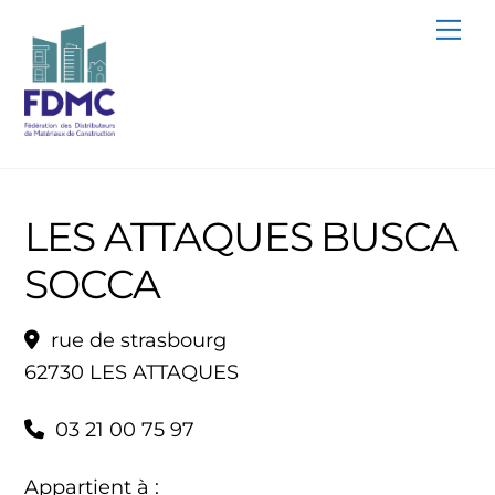
Skip
Me
to
content
LES ATTAQUES BUSCA
SOCCA
rue de strasbourg
62730 LES ATTAQUES
03 21 00 75 97
Appartient à :