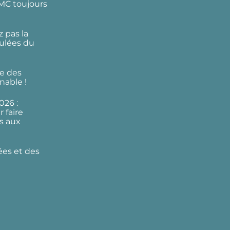
DMC toujours
 pas la
ulées du
e des
nable !
026 :
 faire
s aux
ées et des