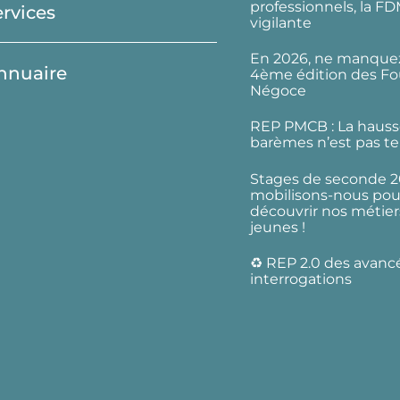
professionnels, la F
ervices
vigilante
En 2026, ne manquez
nnuaire
4ème édition des Fo
Négoce
REP PMCB : La hauss
barèmes n’est pas te
Stages de seconde 2
mobilisons-nous pour
découvrir nos métier
jeunes !
♻️ REP 2.0 des avanc
interrogations