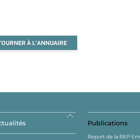
TOURNER À L'ANNUAIRE
Back
ctualités
Publications
To
Top
Report de la REP Em