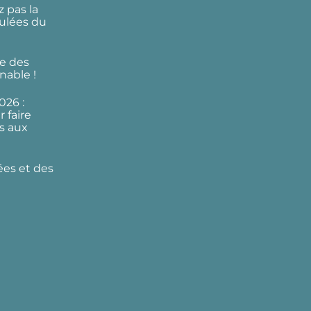
 pas la
ulées du
e des
nable !
026 :
 faire
s aux
ées et des