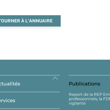
TOURNER À L'ANNUAIRE
Back
ctualités
Publications
To
Top
Report de la REP Em
professionnels, la F
ervices
vigilante