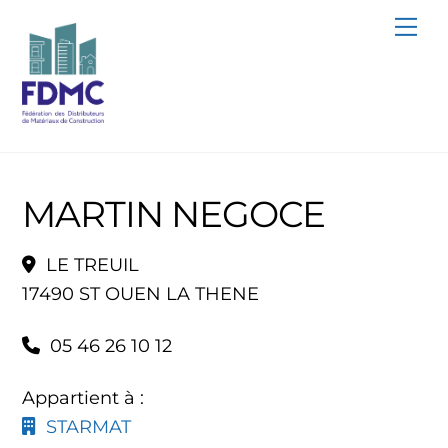
Skip
Me
to
content
MARTIN NEGOCE
LE TREUIL
17490 ST OUEN LA THENE
05 46 26 10 12
Appartient à :
STARMAT