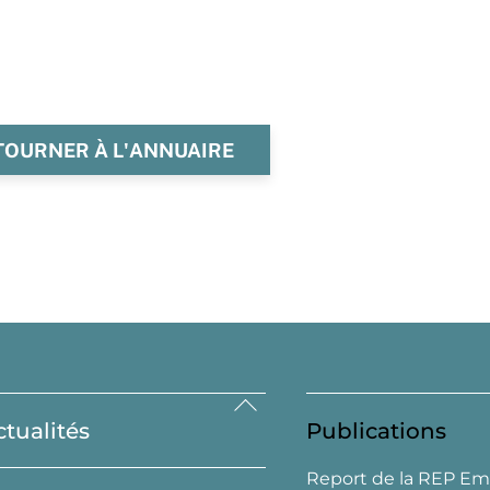
TOURNER À L'ANNUAIRE
Back
ctualités
Publications
To
Top
Report de la REP Em