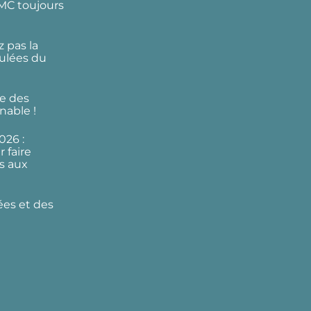
DMC toujours
 pas la
ulées du
e des
nable !
026 :
 faire
s aux
ées et des