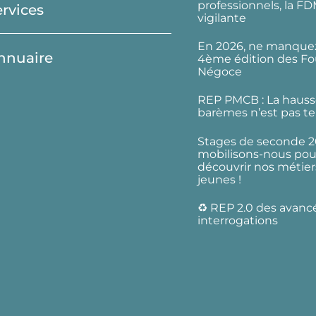
professionnels, la F
ervices
vigilante
En 2026, ne manquez
nnuaire
4ème édition des Fo
Négoce
REP PMCB : La hauss
barèmes n’est pas te
Stages de seconde 2
mobilisons-nous pour
découvrir nos métier
jeunes !
♻️ REP 2.0 des avanc
interrogations