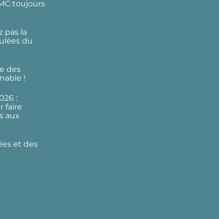
DMC toujours
 pas la
ulées du
e des
nable !
026 :
 faire
s aux
ées et des