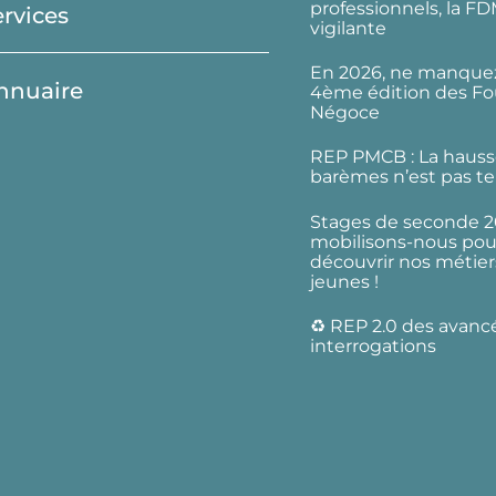
professionnels, la F
ervices
vigilante
En 2026, ne manquez
nnuaire
4ème édition des Fo
Négoce
REP PMCB : La hauss
barèmes n’est pas te
Stages de seconde 2
mobilisons-nous pour
découvrir nos métier
jeunes !
♻️ REP 2.0 des avanc
interrogations