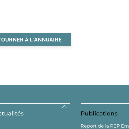
TOURNER À L'ANNUAIRE
Back
ctualités
Publications
To
Top
Report de la REP Em