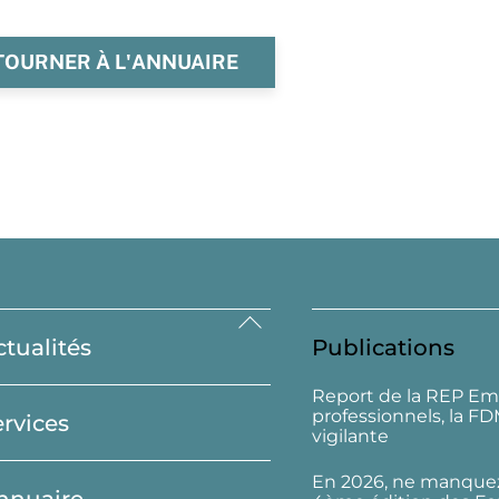
TOURNER À L'ANNUAIRE
Back
ctualités
Publications
To
Top
Report de la REP Em
professionnels, la F
ervices
vigilante
En 2026, ne manquez