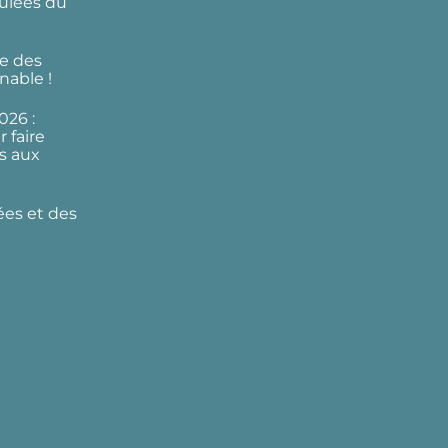
ulées du
e des
nable !
026 :
 faire
s aux
ées et des