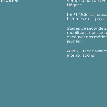
nnuaire
4ème édition des Fo
Négoce
REP PMCB : La hauss
barèmes n’est pas te
Stages de seconde 2
mobilisons-nous pour
découvrir nos métier
jeunes !
♻️ REP 2.0 des avanc
interrogations