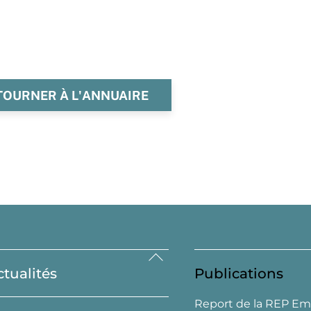
TOURNER À L'ANNUAIRE
Back
ctualités
Publications
To
Top
Report de la REP Em