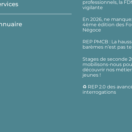
professionnels, la F
ervices
vigilante
En 2026, ne manquez
nnuaire
4ème édition des Fo
Négoce
REP PMCB : La hauss
barèmes n’est pas te
Stages de seconde 2
mobilisons-nous pour
découvrir nos métier
jeunes !
♻️ REP 2.0 des avanc
interrogations