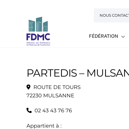
Skip
to
NOUS CONTAC
content
FÉDÉRATION
PARTEDIS – MULSA
ROUTE DE TOURS
72230 MULSANNE
02 43 43 76 76
Appartient à :