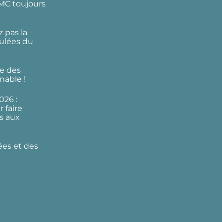
DMC toujours
 pas la
ulées du
e des
nable !
026 :
 faire
s aux
ées et des