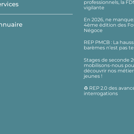
professionnels, la F
ervices
vigilante
En 2026, ne manquez
nnuaire
4ème édition des Fo
Négoce
REP PMCB : La hauss
barèmes n’est pas te
Stages de seconde 2
mobilisons-nous pour
découvrir nos métier
jeunes !
♻️ REP 2.0 des avanc
interrogations