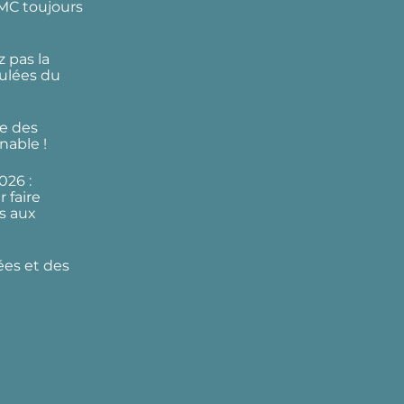
DMC toujours
 pas la
ulées du
e des
nable !
026 :
 faire
s aux
ées et des