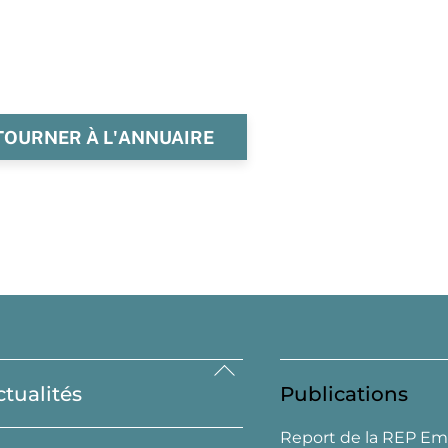
TOURNER À L'ANNUAIRE
Back
ctualités
Publications
To
Top
Report de la REP Em