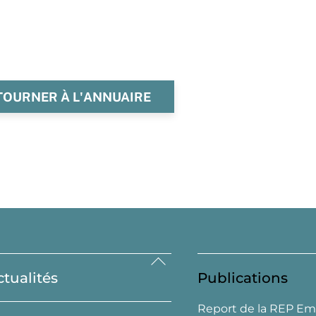
TOURNER À L'ANNUAIRE
Back
ctualités
Publications
To
Top
Report de la REP Em