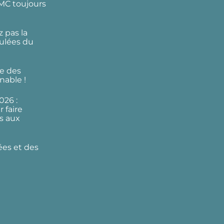
DMC toujours
 pas la
ulées du
e des
nable !
026 :
 faire
s aux
ées et des