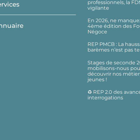
professionnels, la F
ervices
vigilante
En 2026, ne manquez
nnuaire
4ème édition des Fo
Négoce
REP PMCB : La hauss
barèmes n’est pas te
Stages de seconde 2
mobilisons-nous pour
découvrir nos métier
jeunes !
♻️ REP 2.0 des avanc
interrogations