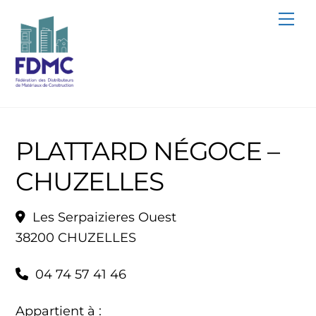
Skip
Me
to
content
PLATTARD NÉGOCE –
CHUZELLES
Les Serpaizieres Ouest
38200 CHUZELLES
04 74 57 41 46
Appartient à :