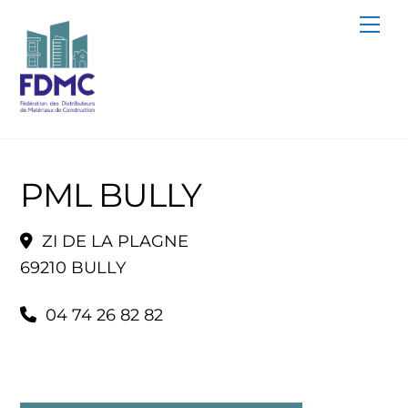
Skip
Me
to
content
PML BULLY
ZI DE LA PLAGNE
69210 BULLY
04 74 26 82 82