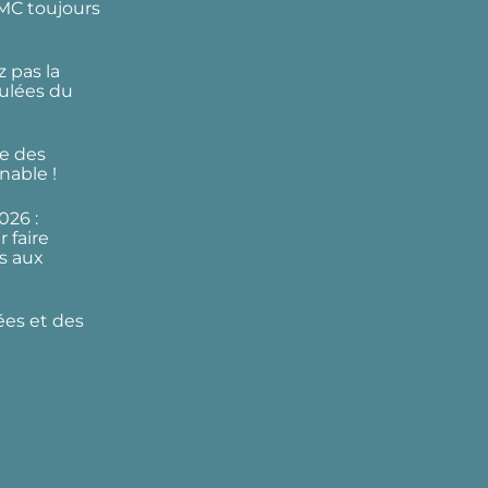
DMC toujours
 pas la
ulées du
e des
nable !
026 :
 faire
s aux
ées et des