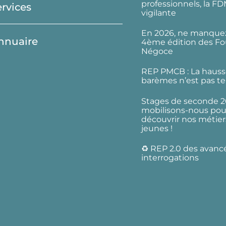
professionnels, la F
ervices
vigilante
En 2026, ne manquez
nnuaire
4ème édition des Fo
Négoce
REP PMCB : La hauss
barèmes n’est pas te
Stages de seconde 2
mobilisons-nous pour
découvrir nos métier
jeunes !
♻️ REP 2.0 des avanc
interrogations