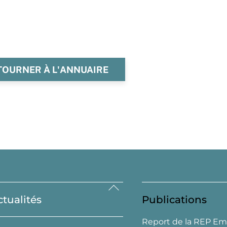
TOURNER À L'ANNUAIRE
Back
ctualités
Publications
To
Top
Report de la REP Em