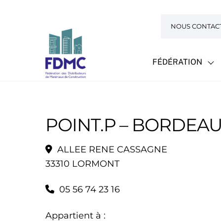
Skip
to
NOUS CONTAC
content
FÉDÉRATION
POINT.P – BORDEA
ALLEE RENE CASSAGNE
33310 LORMONT
05 56 74 23 16
Appartient à :