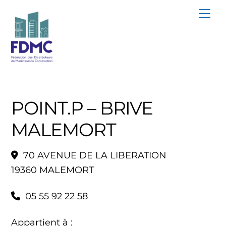
Skip
Me
to
content
POINT.P – BRIVE
MALEMORT
70 AVENUE DE LA LIBERATION
19360 MALEMORT
05 55 92 22 58
Appartient à :