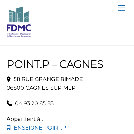
Skip
Me
to
content
POINT.P – CAGNES
58 RUE GRANGE RIMADE
06800 CAGNES SUR MER
04 93 20 85 85
Appartient à :
ENSEIGNE POINT.P