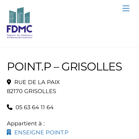
Skip
Me
to
content
POINT.P – GRISOLLES
RUE DE LA PAIX
82170 GRISOLLES
05 63 64 11 64
Appartient à :
ENSEIGNE POINT.P