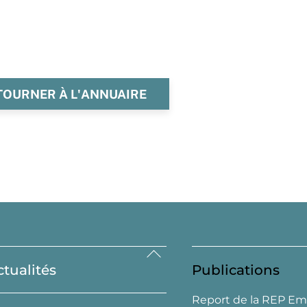
TOURNER À L'ANNUAIRE
Back
ctualités
Publications
To
Top
Report de la REP Em