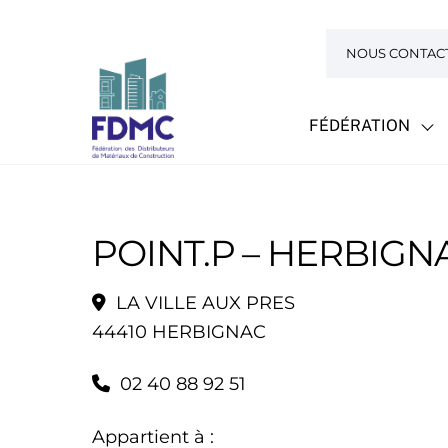
Skip
to
NOUS CONTAC
content
FÉDÉRATION
POINT.P – HERBIGN
LA VILLE AUX PRES
44410 HERBIGNAC
02 40 88 92 51
Appartient à :