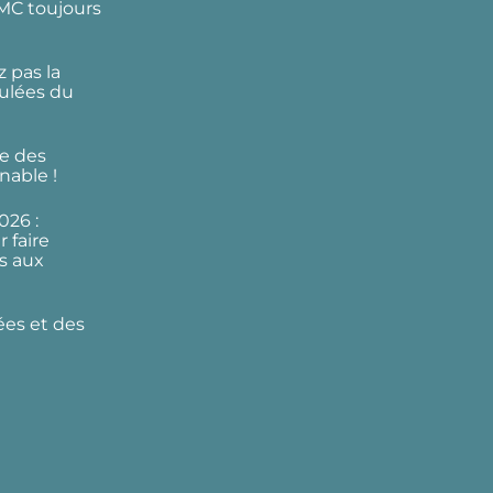
DMC toujours
 pas la
ulées du
e des
nable !
026 :
 faire
s aux
ées et des