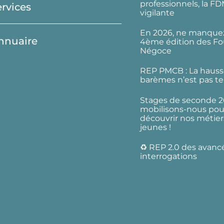
professionnels, la F
ervices
vigilante
En 2026, ne manquez
nnuaire
4ème édition des Fo
Négoce
REP PMCB : La hauss
barèmes n’est pas te
Stages de seconde 2
mobilisons-nous pour
découvrir nos métier
jeunes !
♻️ REP 2.0 des avanc
interrogations