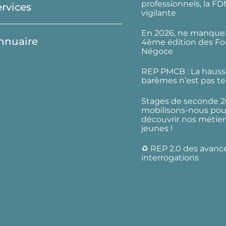
professionnels, la F
ervices
vigilante
En 2026, ne manquez
nnuaire
4ème édition des Fo
Négoce
REP PMCB : La hauss
barèmes n’est pas te
Stages de seconde 2
mobilisons-nous pour
découvrir nos métier
jeunes !
♻️ REP 2.0 des avanc
interrogations