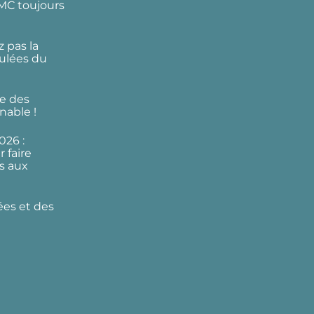
DMC toujours
 pas la
ulées du
e des
nable !
026 :
 faire
s aux
ées et des