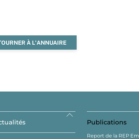
TOURNER À L'ANNUAIRE
Back
ctualités
Publications
To
Top
Report de la REP Em