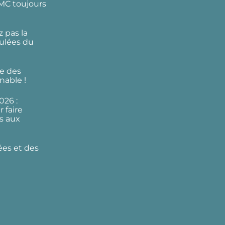
DMC toujours
 pas la
ulées du
e des
nable !
026 :
 faire
s aux
ées et des