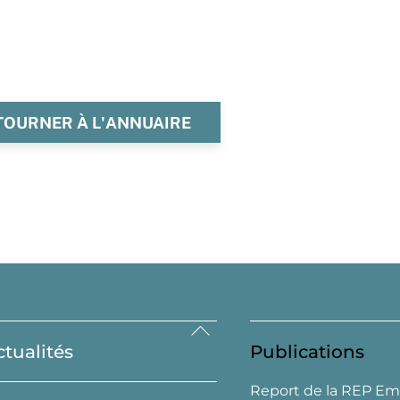
TOURNER À L'ANNUAIRE
Back
ctualités
Publications
To
Top
Report de la REP Em