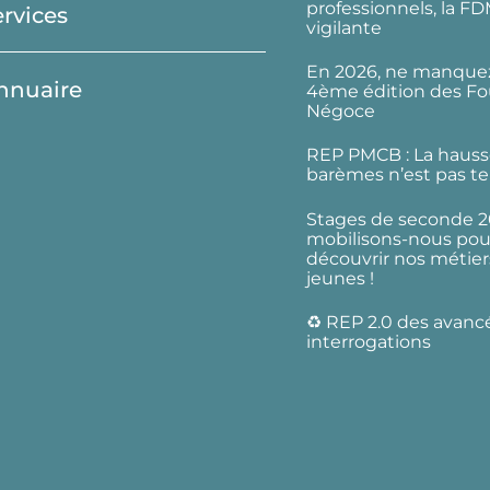
professionnels, la F
ervices
vigilante
En 2026, ne manquez
nnuaire
4ème édition des Fo
Négoce
REP PMCB : La hauss
barèmes n’est pas te
Stages de seconde 2
mobilisons-nous pour
découvrir nos métier
jeunes !
♻️ REP 2.0 des avanc
interrogations