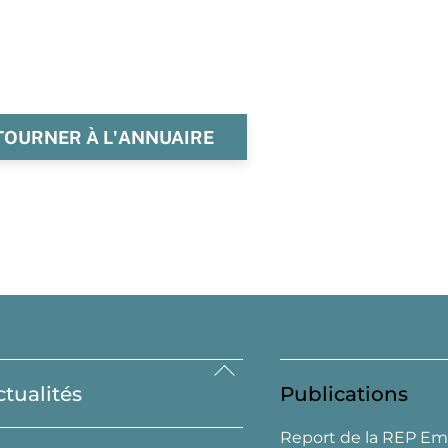
TOURNER À L'ANNUAIRE
Back
ctualités
Publications
To
Top
Report de la REP Em