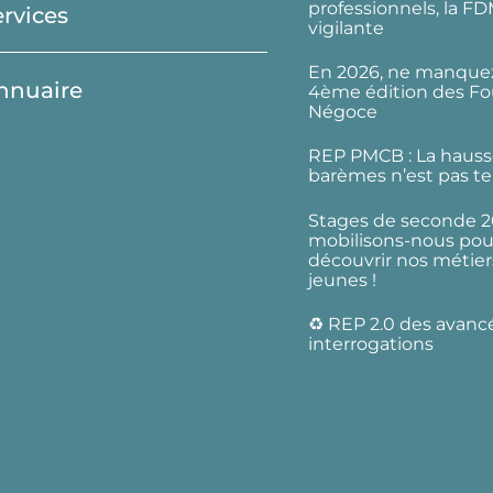
professionnels, la F
ervices
vigilante
En 2026, ne manquez
nnuaire
4ème édition des Fo
Négoce
REP PMCB : La hauss
barèmes n’est pas te
Stages de seconde 2
mobilisons-nous pour
découvrir nos métier
jeunes !
♻️ REP 2.0 des avanc
interrogations