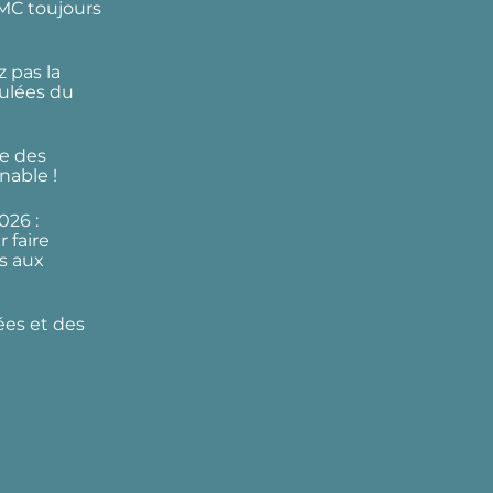
DMC toujours
 pas la
ulées du
e des
nable !
026 :
 faire
s aux
ées et des