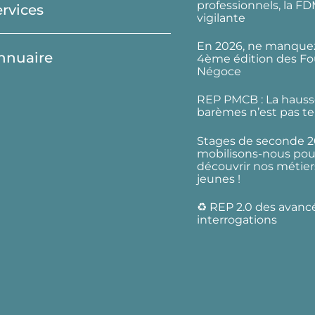
professionnels, la F
ervices
vigilante
En 2026, ne manquez
nnuaire
4ème édition des Fo
Négoce
REP PMCB : La hauss
barèmes n’est pas te
Stages de seconde 2
mobilisons-nous pour
découvrir nos métier
jeunes !
♻️ REP 2.0 des avanc
interrogations