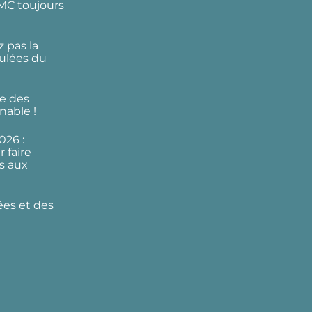
DMC toujours
 pas la
ulées du
e des
nable !
026 :
 faire
s aux
ées et des