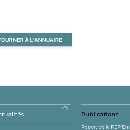
TOURNER À L'ANNUAIRE
Back
ctualités
Publications
To
Top
Report de la REP Em