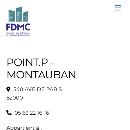
Skip
Me
to
content
POINT.P –
MONTAUBAN
540 AVE DE PARIS
82000
05 63 22 16 16
Appartient à :