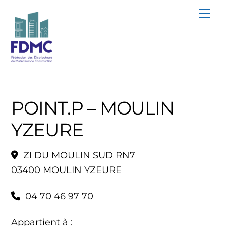
Skip
Me
to
content
POINT.P – MOULIN
YZEURE
ZI DU MOULIN SUD RN7
03400 MOULIN YZEURE
04 70 46 97 70
Appartient à :