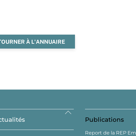
TOURNER À L'ANNUAIRE
Back
ctualités
Publications
To
Top
Report de la REP Em