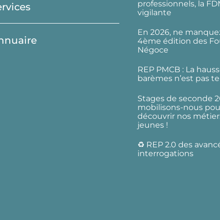
professionnels, la F
ervices
vigilante
En 2026, ne manquez
nnuaire
4ème édition des Fo
Négoce
REP PMCB : La hauss
barèmes n’est pas te
Stages de seconde 2
mobilisons-nous pour
découvrir nos métier
jeunes !
♻️ REP 2.0 des avanc
interrogations