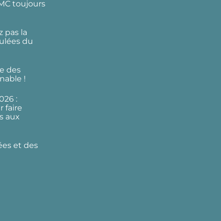
DMC toujours
 pas la
ulées du
e des
nable !
026 :
 faire
s aux
ées et des