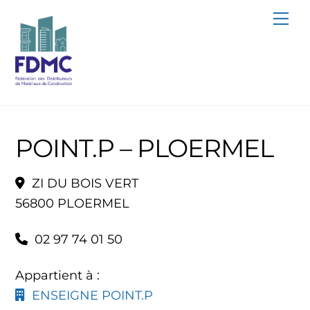
Skip
Me
to
content
POINT.P – PLOERMEL
ZI DU BOIS VERT
56800 PLOERMEL
02 97 74 01 50
Appartient à :
ENSEIGNE POINT.P