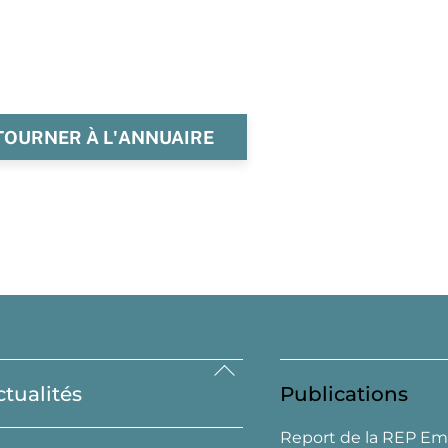
TOURNER À L'ANNUAIRE
Back
ctualités
Publications
To
Top
Report de la REP Em