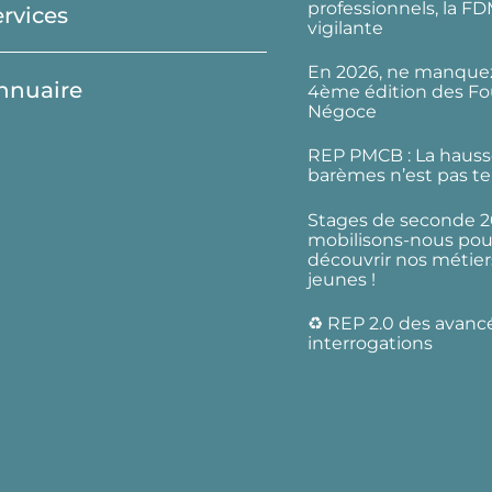
professionnels, la F
ervices
vigilante
En 2026, ne manquez
nnuaire
4ème édition des Fo
Négoce
REP PMCB : La hauss
barèmes n’est pas te
Stages de seconde 2
mobilisons-nous pour
découvrir nos métier
jeunes !
♻️ REP 2.0 des avanc
interrogations