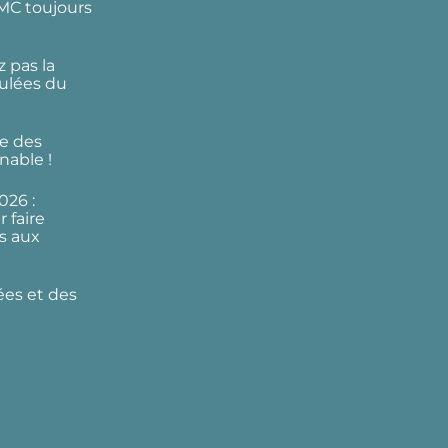
DMC toujours
 pas la
ulées du
e des
nable !
026 :
 faire
s aux
ées et des