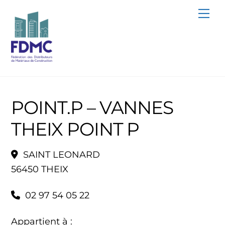
Skip
Me
to
content
POINT.P – VANNES
THEIX POINT P
SAINT LEONARD
56450 THEIX
02 97 54 05 22
Appartient à :