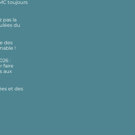
DMC toujours
 pas la
ulées du
e des
nable !
026 :
 faire
s aux
ées et des