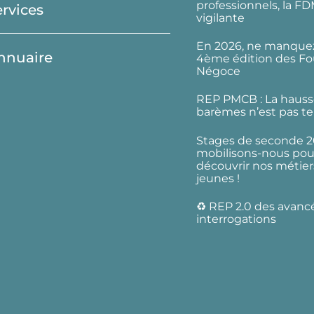
professionnels, la F
ervices
vigilante
En 2026, ne manquez
nnuaire
4ème édition des Fo
Négoce
REP PMCB : La hauss
barèmes n’est pas te
Stages de seconde 2
mobilisons-nous pour
découvrir nos métier
jeunes !
♻️ REP 2.0 des avanc
interrogations