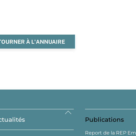
TOURNER À L'ANNUAIRE
Back
ctualités
Publications
To
Top
Report de la REP Em