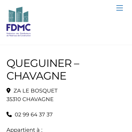
Skip
Me
to
content
QUEGUINER –
CHAVAGNE
ZA LE BOSQUET
35310 CHAVAGNE
02 99 64 37 37
Appartient à :