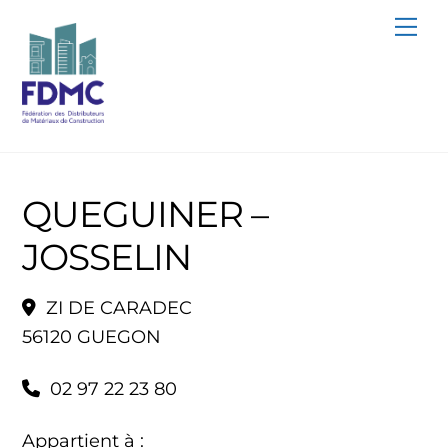
Skip
Me
to
content
QUEGUINER –
JOSSELIN
ZI DE CARADEC
56120 GUEGON
02 97 22 23 80
Appartient à :