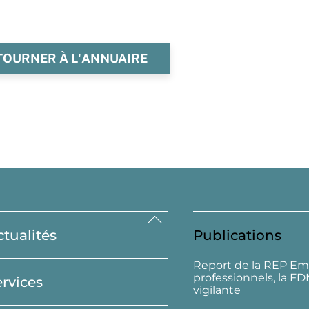
TOURNER À L'ANNUAIRE
Back
ctualités
Publications
To
Top
Report de la REP Em
professionnels, la F
ervices
vigilante