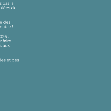
 pas la
ulées du
e des
nable !
026 :
 faire
s aux
ées et des