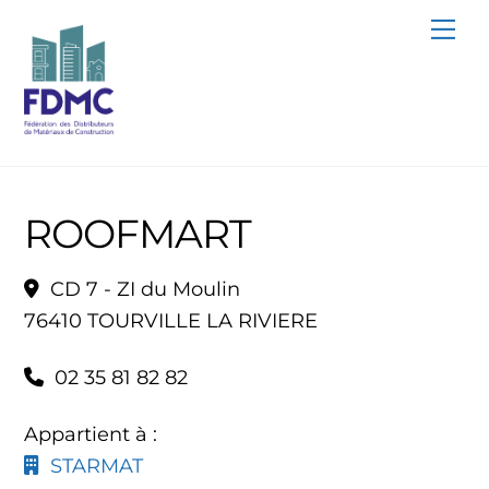
Skip
Me
to
content
ROOFMART
CD 7 - ZI du Moulin
76410 TOURVILLE LA RIVIERE
02 35 81 82 82
Appartient à :
STARMAT