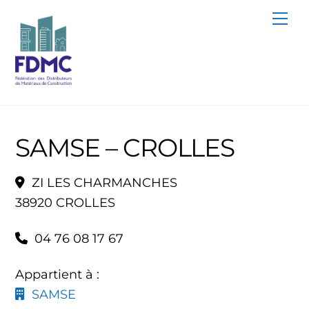
Skip
Me
to
content
SAMSE – CROLLES
ZI LES CHARMANCHES
38920 CROLLES
04 76 08 17 67
Appartient à :
SAMSE