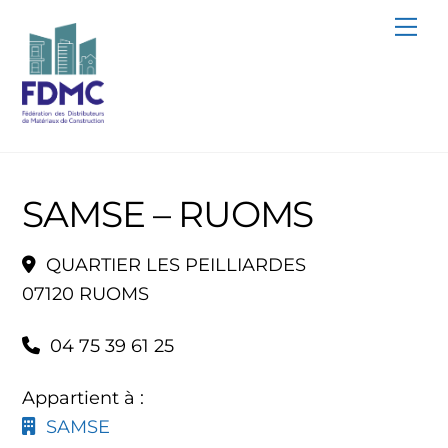
Skip
Me
to
content
SAMSE – RUOMS
QUARTIER LES PEILLIARDES
07120 RUOMS
04 75 39 61 25
Appartient à :
SAMSE