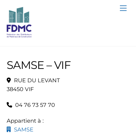
Skip
Me
to
content
SAMSE – VIF
RUE DU LEVANT
38450 VIF
04 76 73 57 70
Appartient à :
SAMSE