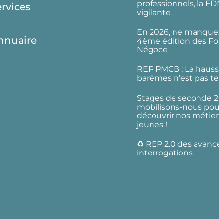
professionnels, la F
ervices
vigilante
En 2026, ne manquez
nnuaire
4ème édition des Fo
Négoce
REP PMCB : La hauss
barèmes n’est pas te
Stages de seconde 2
mobilisons-nous pour
découvrir nos métier
jeunes !
♻️ REP 2.0 des avanc
interrogations