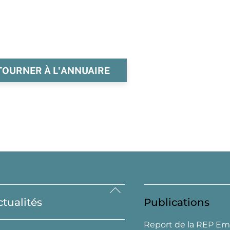
TOURNER À L'ANNUAIRE
Back
ctualités
Publications
To
Top
Report de la REP Em