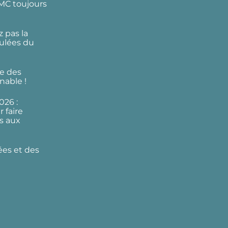
DMC toujours
 pas la
ulées du
e des
nable !
026 :
 faire
s aux
ées et des