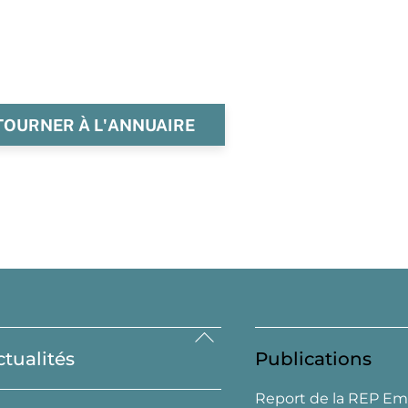
TOURNER À L'ANNUAIRE
Back
ctualités
Publications
To
Top
Report de la REP Em