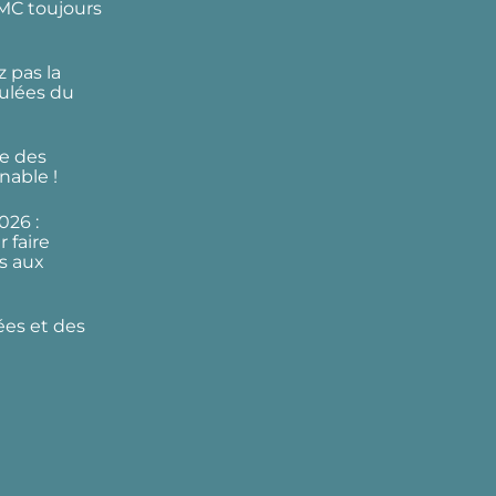
DMC toujours
 pas la
ulées du
e des
nable !
026 :
 faire
s aux
ées et des