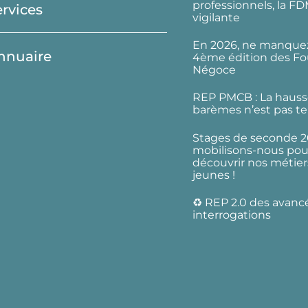
professionnels, la F
ervices
vigilante
En 2026, ne manquez
nnuaire
4ème édition des Fo
Négoce
REP PMCB : La hauss
barèmes n’est pas te
Stages de seconde 2
mobilisons-nous pour
découvrir nos métier
jeunes !
♻️ REP 2.0 des avanc
interrogations