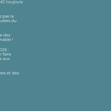
DMC toujours
 pas la
ulées du
e des
nable !
026 :
 faire
s aux
ées et des