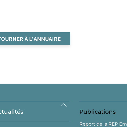
TOURNER À L'ANNUAIRE
Back
ctualités
Publications
To
Top
Report de la REP Em