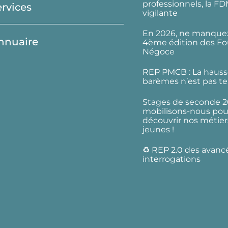
professionnels, la F
ervices
vigilante
En 2026, ne manquez
nnuaire
4ème édition des Fo
Négoce
REP PMCB : La hauss
barèmes n’est pas te
Stages de seconde 2
mobilisons-nous pour
découvrir nos métier
jeunes !
♻️ REP 2.0 des avanc
interrogations