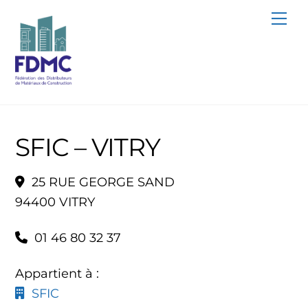
Skip
Me
to
content
SFIC – VITRY
25 RUE GEORGE SAND
94400 VITRY
01 46 80 32 37
Appartient à :
SFIC