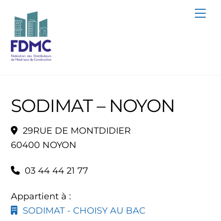
Skip
Me
to
content
SODIMAT – NOYON
29RUE DE MONTDIDIER
60400 NOYON
03 44 44 21 77
Appartient à :
SODIMAT - CHOISY AU BAC