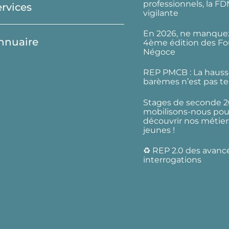
professionnels, la F
ervices
vigilante
En 2026, ne manquez
nnuaire
4ème édition des Fo
Négoce
REP PMCB : La hauss
barèmes n’est pas te
Stages de seconde 2
mobilisons-nous pour
découvrir nos métier
jeunes !
♻️ REP 2.0 des avanc
interrogations