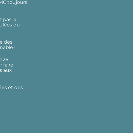
DMC toujours
 pas la
ulées du
e des
nable !
026 :
 faire
s aux
ées et des