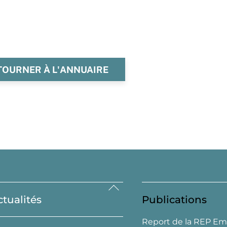
TOURNER À L'ANNUAIRE
Back
ctualités
Publications
To
Top
Report de la REP Em