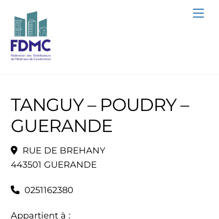
Skip
Me
to
content
TANGUY – POUDRY –
GUERANDE
RUE DE BREHANY
443501 GUERANDE
0251162380
Appartient à :