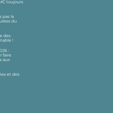
DMC toujours
 pas la
ulées du
e des
nable !
026 :
 faire
s aux
ées et des