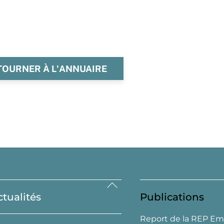
TOURNER À L'ANNUAIRE
Back
ctualités
Publications
To
Top
Report de la REP Em