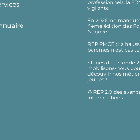
professionnels, la F
ervices
vigilante
En 2026, ne manquez
nnuaire
4ème édition des Fo
Négoce
REP PMCB : La hauss
barèmes n’est pas te
Stages de seconde 2
mobilisons-nous pour
découvrir nos métier
jeunes !
♻️ REP 2.0 des avanc
interrogations